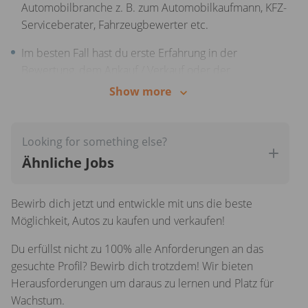
Automobilbranche z. B. zum Automobilkaufmann, KFZ-
europäischen Fahrzeughandel bekommst du die
Serviceberater, Fahrzeugbewerter etc.
Möglichkeit absoluter Spezialist in diesem Bereich zu
werden und deine Handlungsempfehlungen
Im besten Fall hast du erste Erfahrung in der
einzubringen
Bewertung, dem Ankauf / Verkauf oder der
Inzahlungnahme von Fahrzeugen
Show more
Sehr gute Deutschkenntnisse in Wort und Schrift, gute
Englischkenntnisse sind von Vorteil
Looking for something else?
Motivation bereits bestehende Prozesse weiter zu
Ähnliche Jobs
optimieren
Bewirb dich jetzt und entwickle mit uns die beste
Analytisches Denken und der Blick für Details zeichnen
Möglichkeit, Autos zu kaufen und verkaufen!
deine Arbeitsweise aus
Du erfüllst nicht zu 100% alle Anforderungen an das
gesuchte Profil? Bewirb dich trotzdem! Wir bieten
Herausforderungen um daraus zu lernen und Platz für
Wachstum.