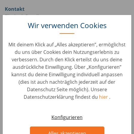
Kontakt
Elisabeth Popelkova
Wir verwenden Cookies
Wir leben eine offene Kultur und setzen uns über
Konventionen, wie dem Siezen oder einem Dresscode
hinweg. Bei uns ist jeder Bewerber willkommen;
Mit deinem Klick auf „Alles akzeptieren”, ermöglichst
unabhängig von Geschlecht, ethnischer Herkunft,
du uns über Cookies dein Nutzungserlebnis zu
Religion, Alter, sexueller Identität, Behinderung oder
verbessern. Durch den Klick erteilst du uns deine
anderen Diskriminierungsursachen. Aus Gründen der
ausdrückliche Einwilligung. Über „Konfigurieren”
besseren Lesbarkeit wird auf die gleichzeitige
kannst du deine Einwilligung individuell anpassen
Verwendung der Sprachformen männlich, weiblich und
(dies ist auch nachträglich jederzeit auf der
divers verzichtet.
Datenschutz Seite möglich). Unsere
Datenschutzerklärung findest du
hier
.
#LI-A1
Konfigurieren
Alles akzeptieren