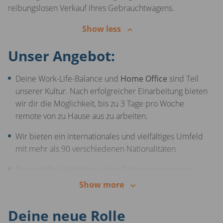
reibungslosen Verkauf ihres Gebrauchtwagens.
Show less
Unser Angebot:
Deine Work-Life-Balance und
Home Office
sind Teil
unserer Kultur. Nach erfolgreicher Einarbeitung bieten
wir dir die Möglichkeit, bis zu 3 Tage pro Woche
remote von zu Hause aus zu arbeiten.
Wir bieten ein internationales und vielfältiges Umfeld
mit mehr als 90 verschiedenen Nationalitäten
Persönliches Wachstum unter Einbringung eigener
Ideen
Show more
Regelmäßige Feedbackgespräche, um dich bei deinen
Deine neue Rolle
Zielen zu unterstützen