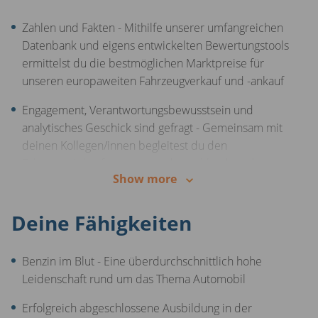
Übergesetzlicher Zuschuss zur betrieblichen
Zahlen und Fakten - Mithilfe unserer umfangreichen
Altersvorsorge
Datenbank und eigens entwickelten Bewertungstools
ermittelst du die bestmöglichen Marktpreise für
unseren europaweiten Fahrzeugverkauf und -ankauf
Engagement, Verantwortungsbewusstsein und
analytisches Geschick sind gefragt - Gemeinsam mit
deinen Kollegen/innen begleitest du den
Fahrzeugeinkauf an unseren deutschland- und
Show more
europaweiten Standorten und gestaltest die
Preispolitik maßgeblich mit
Deine Fähigkeiten
Du hilfst unser Preisgestaltungssystem stetig
weiterzuentwickeln und sorgst damit dafür, dass wir
Benzin im Blut - Eine überdurchschnittlich hohe
Europas führende Handelsplattform im
Leidenschaft rund um das Thema Automobil
Gebrauchtwagenhandel bleiben
Erfolgreich abgeschlossene Ausbildung in der
Durch einen einzigartigen Einblick in den