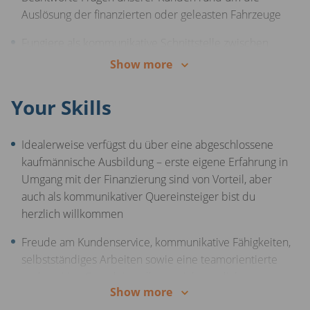
Auslösung der finanzierten oder geleasten Fahrzeuge
Fungiere als kommunikative Schnittstelle zwischen
unseren Privatkunden, Banken und
Show more
Leasinggesellschaften
Your Skills
Eine abwechslungsreiche Aufgabe im Kundenservice,
bei der du im telefonischen und schriftlichen
Kundenkontakt stehst
Idealerweise verfügst du über eine abgeschlossene
kaufmännische Ausbildung – erste eigene Erfahrung in
Mit deiner positiven Art und Kommunikationsgeschick
Umgang mit der Finanzierung sind von Vorteil, aber
schaffst du eine hohe Qualität in der
auch als kommunikativer Quereinsteiger bist du
Kundenbetreuung
herzlich willkommen
Freude am Kundenservice, kommunikative Fähigkeiten,
selbstständiges Arbeiten sowie eine teamorientierte
und positive Grundeinstellung zeichnen dich aus
Show more
Komplexe Themen bereiten dir keine Schwierigkeiten