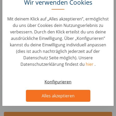
Wir verwenden Cookies
Kundenservice • Deutschland, Berlin
Autohero
Mit deinem Klick auf „Alles akzeptieren”, ermöglichst
du uns über Cookies dein Nutzungserlebnis zu
Sachbearbeiter:in Rechnungswesen (d/m/w)
verbessern. Durch den Klick erteilst du uns deine
Kundenservice • Deutschland, Berlin
ausdrückliche Einwilligung. Über „Konfigurieren”
Autohero
kannst du deine Einwilligung individuell anpassen
(dies ist auch nachträglich jederzeit auf der
Wheels Logistics Assistant (f/m/x)
Datenschutz Seite möglich). Unsere
KFZ Positionen • Deutschland, Hemau
Datenschutzerklärung findest du
hier
.
Autohero
Sales Manager B2B / Telesales - 100% Remote in
Konfigurieren
Hamburg und Umgebung (d/m/w)
Vertrieb • Deutschland, Hannover
Alles akzeptieren
AUTO1.com