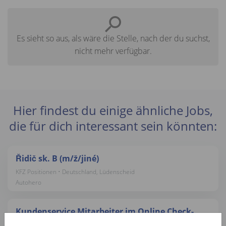
Es sieht so aus, als wäre die Stelle, nach der du suchst,
nicht mehr verfügbar.
Hier findest du einige ähnliche Jobs,
die für dich interessant sein könnten:
Řidič sk. B (m/ž/jiné)
KFZ Positionen • Deutschland, Lüdenscheid
Autohero
Kundenservice Mitarbeiter im Online Check-
Out (d/m/w)