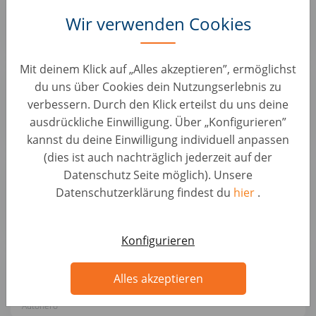
KFZ Positionen • Deutschland, Ketzin
Wir verwenden Cookies
Autohero
Mit deinem Klick auf „Alles akzeptieren”, ermöglichst
Mobiler KFZ-Trainer / Lackierer / Meister für
du uns über Cookies dein Nutzungserlebnis zu
Lackiererei (d/m/w)
verbessern. Durch den Klick erteilst du uns deine
KFZ Positionen • Deutschland, Berlin
ausdrückliche Einwilligung. Über „Konfigurieren”
Autohero
kannst du deine Einwilligung individuell anpassen
(dies ist auch nachträglich jederzeit auf der
KFZ-Mechatroniker / Meister (m/w/d) – Pkw-
Datenschutz Seite möglich). Unsere
Wartung & Reparatur
Datenschutzerklärung findest du
hier
.
KFZ Positionen • Deutschland, Ketzin
Autohero
Konfigurieren
Senior KFZ Mechatroniker / Fahrzeugbewerter
(d/m/w)
Alles akzeptieren
KFZ Positionen • Deutschland, Ketzin
Autohero