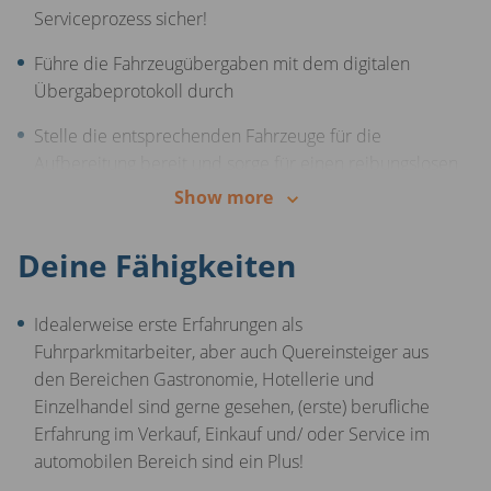
Serviceprozess sicher!
Führe die Fahrzeugübergaben mit dem digitalen
Übergabeprotokoll durch
Stelle die entsprechenden Fahrzeuge für die
Aufbereitung bereit und sorge für einen reibungslosen
Arbeitsablauf
Show more
Führe die Qualitätskontrolle bei unseren
Deine Fähigkeiten
Kundenfahrzeugen durch und unterstütze damit
unsere Fahrzeugbewerter
Idealerweise erste Erfahrungen als
Übernimm allgemeine administrative Aufgaben und
Fuhrparkmitarbeiter, aber auch Quereinsteiger aus
sei als Ansprechpartner für andere Abteilungen am
den Bereichen Gastronomie, Hotellerie und
Standort verfügbar
Einzelhandel sind gerne gesehen, (erste) berufliche
Erfahrung im Verkauf, Einkauf und/ oder Service im
automobilen Bereich sind ein Plus!