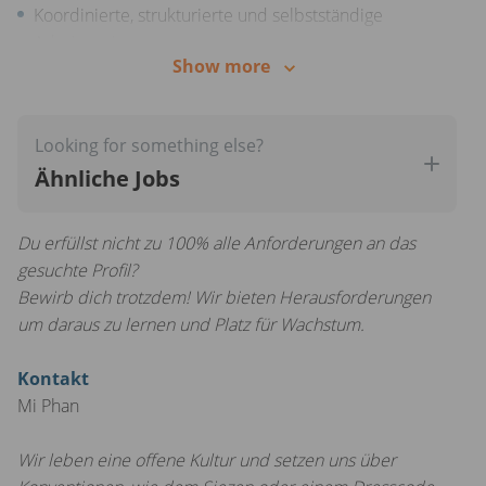
Koordinierte, strukturierte und selbstständige
Arbeitsweise
Show more
Ausgeprägte Kommunikationsfähigkeit und starke
Kundenorientierung mit stets freundlichem und
professionellem Auftreten
Looking for something else?
Ähnliche Jobs
Fließende Deutschkenntnisse und erste Erfahrungen
mit Google Sheets, Word und Excel sowie ein Klasse B
Führerschein
Du erfüllst nicht zu 100% alle Anforderungen an das
gesuchte Profil?
Bewirb dich trotzdem! Wir bieten Herausforderungen
um daraus zu lernen und Platz für Wachstum.
Kontakt
Mi Phan
Wir leben eine offene Kultur und setzen uns über