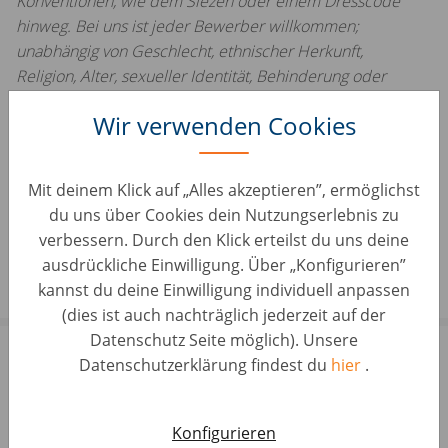
Konventionen, wie dem Siezen oder einem Dresscode
hinweg. Bei uns ist jeder Bewerber willkommen;
unabhängig von Geschlecht, ethnischer Herkunft,
Religion, Alter, sexueller Identität, Behinderung oder
anderen Diskriminierungsgründen. Aus Gründen der
Wir verwenden Cookies
besseren Lesbarkeit wird auf die gleichzeitige
Verwendung der Sprachformen männlich, weiblich und
divers verzichtet.
Mit deinem Klick auf „Alles akzeptieren”, ermöglichst
#LI-A1
du uns über Cookies dein Nutzungserlebnis zu
verbessern. Durch den Klick erteilst du uns deine
ausdrückliche Einwilligung. Über „Konfigurieren”
kannst du deine Einwilligung individuell anpassen
(dies ist auch nachträglich jederzeit auf der
Datenschutz Seite möglich). Unsere
Bewirb dich jetzt!
Datenschutzerklärung findest du
hier
.
Schließe deine Bewerbung ab, indem du deinen
Konfigurieren
Lebenslauf in diesem Bewerbungsformular oben