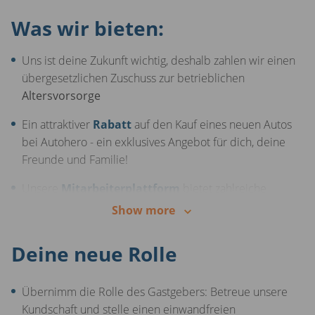
Was wir bieten:
Uns ist deine Zukunft wichtig, deshalb zahlen wir einen
übergesetzlichen Zuschuss zur betrieblichen
Altersvorsorge
Ein attraktiver
Rabatt
auf den Kauf eines neuen Autos
bei Autohero - ein exklusives Angebot für dich, deine
Freunde und Familie!
Unsere
Mitarbeiterplattform
bietet zahlreiche
Rabatte für deine Einkäufe - du profitierst von
Show more
exklusiven Vergünstigungen
Deine neue Rolle
Die Chance Einfluss zu nehmen, deine eigenen Spuren
zu hinterlassen und Schwerpunkte zu setzen
Übernimm die Rolle des Gastgebers: Betreue unsere
Kundschaft und stelle einen einwandfreien