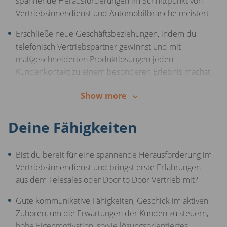
spannende Herausforderungen im Schnittpunkt von
Anspruch auf 30 Urlaubstage
an.
Vertriebsinnendienst und Automobilbranche meistert
Ein attraktiver Rabatt auf den Kauf eines neuen Autos
Erschließe neue Geschäftsbeziehungen, indem du
bei
Autohero
- ein exklusives Angebot für dich!
telefonisch Vertriebspartner gewinnst und mit
maßgeschneiderten Produktlösungen jeden
Ein übergesetzlicher Zuschuss zur betrieblichen
Kundenkontakt zu einem besonderen Erlebnis machst
Altersvorsorge. Wir kümmern uns um dich, auch über
deine Arbeitszeit hinaus!
Gestalte den Verkaufsprozess aktiv mit und verlasse
Show more
dich dabei auf die kontinuierliche Unterstützung und
Unsere Mitarbeiterplattform bietet zahlreiche Rabatte
das Coaching deines Teamleiters
Deine Fähigkeiten
für deine Einkäufe - du profitierst von exklusiven
Vergünstigungen.
Nutze die Freiheit, deinen Arbeitstag selbstständig zu
planen und feiere deine individuellen Erfolge im
Bist du bereit für eine spannende Herausforderung im
Bewirb dich jetzt und entwickle mit uns die beste
Vertrieb
Vertriebsinnendienst und bringst erste Erfahrungen
Möglichkeit, Autos zu kaufen und verkaufen!
aus dem Telesales oder Door to Door Vertrieb mit?
Berichte regelmäßig an deinem Team Lead,
gemeinsam haltet ihr deine KPIs im Blick
Gute kommunikative Fähigkeiten, Geschick im aktiven
Zuhören, um die Erwartungen der Kunden zu steuern,
hohe Eigenmotivation, sowie lösungsorientiertes