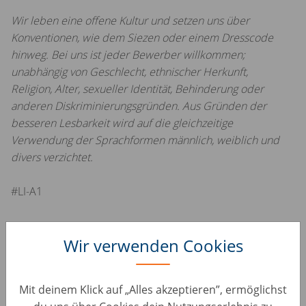
Wir leben eine offene Kultur und setzen uns über
Konventionen, wie dem Siezen oder einem Dresscode
hinweg. Bei uns ist jeder Bewerber willkommen;
unabhängig von Geschlecht, ethnischer Herkunft,
Religion, Alter, sexueller Identität, Behinderung oder
anderen Diskriminierungsgründen. Aus Gründen der
besseren Lesbarkeit wird auf die gleichzeitige
Verwendung der Sprachformen männlich, weiblich und
divers verzichtet.
#LI-A1
Wir verwenden Cookies
Mit deinem Klick auf „Alles akzeptieren”, ermöglichst