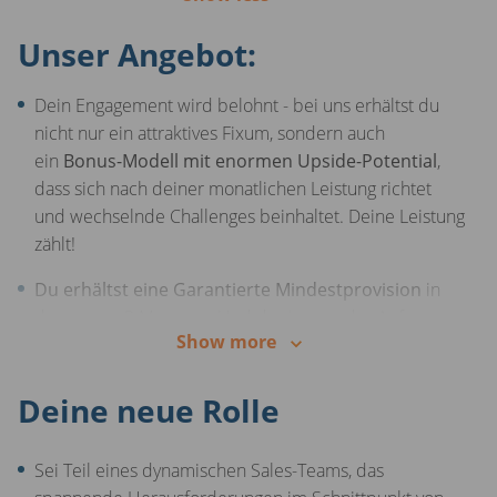
Unser Angebot:
Dein Engagement wird belohnt - bei uns erhältst du
nicht nur ein attraktives Fixum, sondern auch
ein
Bonus-Modell mit enormen Upside-Potential
,
dass sich nach deiner monatlichen Leistung richtet
und wechselnde Challenges beinhaltet. Deine Leistung
zählt!
Du erhältst eine Garantierte Mindestprovision
in
den ersten 3 Monaten. Und das ist erst der Anfang -
Show more
du kannst immer mehr verdienen, je besser du wirst!
Hybrid - Du kannst
drei Tage pro Woche von zu
Deine neue Rolle
Hause arbeiten!
28 Urlaubstage
stehen dir zur Verfügung, um dich zu
Sei Teil eines dynamischen Sales-Teams, das
erholen. Nach einem weiteren Jahr
steigt dein