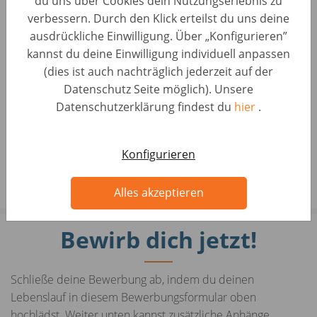
du uns über Cookies dein Nutzungserlebnis zu
verbessern. Durch den Klick erteilst du uns deine
ausdrückliche Einwilligung. Über „Konfigurieren”
kannst du deine Einwilligung individuell anpassen
(dies ist auch nachträglich jederzeit auf der
P
Datenschutz Seite möglich). Unsere
Datenschutzerklärung findest du
hier
.
l
a
01:56
y
Konfigurieren
P
M
S
E
l
u
e
n
Alles akzeptieren
a
t
t
t
y
e
t
e
Bewirb dich jetzt!
i
r
n
f
g
u
Schließe deine Bewerbung ab, indem du deinen
s
l
Lebenslauf in diesem Bewerbungsformular oben
l
hochlädst. Weiter unten kannst zusätzliche Anhänge