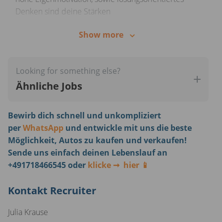
Denken sind deine Stärken
Begeistert dich die einzigartige Kombination aus
Show more
telefonischem Vertrieb und der faszinierenden Welt
der Automobile?
Looking for something else?
Sehr gute Kommunikations- und Ausdrucks­fähig­keit
Ähnliche Jobs
auf Deutsch in Wort und Schrift
Bewirb dich schnell und unkompliziert
per
WhatsApp
und entwickle mit uns die beste
Möglichkeit, Autos zu kaufen und verkaufen!
Sende uns einfach deinen Lebenslauf an
+491718466545 oder
klicke ➞ hier 📱
Kontakt Recruiter
Julia Krause