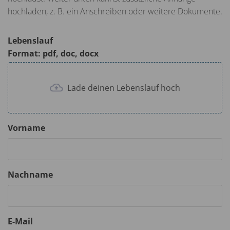
s
hochladen, z. B. ein Anschreiben oder weitere Dokumente.
c
r
Lebenslauf
e
Format: pdf, doc, docx
e
n
Lade deinen Lebenslauf hoch
Vorname
Nachname
E-Mail