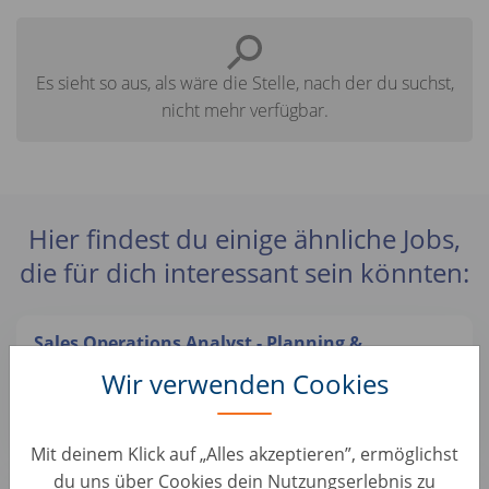
Es sieht so aus, als wäre die Stelle, nach der du suchst,
nicht mehr verfügbar.
Hier findest du einige ähnliche Jobs,
die für dich interessant sein könnten:
Sales Operations Analyst - Planning &
Performance Team (m/w/d)
Wir verwenden Cookies
Vertrieb • Deutschland, Berlin
AUTO1 Group
Mit deinem Klick auf „Alles akzeptieren”, ermöglichst
du uns über Cookies dein Nutzungserlebnis zu
Account Manager B2B - Remote (d/m/w)