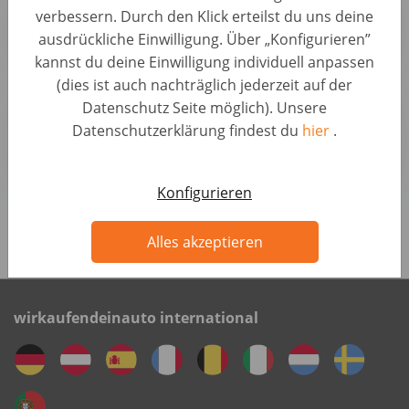
verbessern. Durch den Klick erteilst du uns deine
Vertrieb • Deutschland, Berlin
ausdrückliche Einwilligung. Über „Konfigurieren”
AUTO1 Group
kannst du deine Einwilligung individuell anpassen
(dies ist auch nachträglich jederzeit auf der
Sales Manager B2B / Telesales - Hybrid in
Datenschutz Seite möglich). Unsere
Hannover (d/m/w)
Datenschutzerklärung findest du
hier
.
Vertrieb • Deutschland, Hannover
AUTO1 Group
Konfigurieren
Alle Jobs anzeigen
Alles akzeptieren
wirkaufendeinauto international