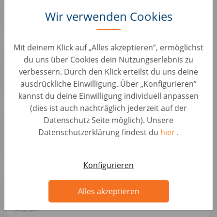
Kundenservice • Deutschland, Berlin
Wir verwenden Cookies
Autohero
Mit deinem Klick auf „Alles akzeptieren”, ermöglichst
Teamlead Quality Management mit
du uns über Cookies dein Nutzungserlebnis zu
Schwerpunkt Kfz-Mechatronik (d/m/w)
verbessern. Durch den Klick erteilst du uns deine
Kundenservice • Deutschland, Berlin
ausdrückliche Einwilligung. Über „Konfigurieren”
Autohero
kannst du deine Einwilligung individuell anpassen
(dies ist auch nachträglich jederzeit auf der
Quereinsteiger Fahrzeugkoordinator/ Bürokraft
Datenschutz Seite möglich). Unsere
(d/m/w) in Teilzeit (24h/ Woche)
Datenschutzerklärung findest du
hier
.
Kundenservice • Deutschland, Berlin
Autohero
Konfigurieren
Kundenservice Mitarbeiter mit Kfz - Background
(d/m/w) - fully remote, deutschlandweit
Alles akzeptieren
Kundenservice • Deutschland, Berlin
Autohero