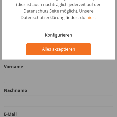
hochlädst. Weiter unten kannst zusätzliche Anhänge
(dies ist auch nachträglich jederzeit auf der
hochladen, z. B. ein Anschreiben oder weitere Dokumente.
Datenschutz Seite möglich). Unsere
Datenschutzerklärung findest du
hier
.
Lebenslauf
Format: pdf, doc, docx
Konfigurieren
Lade deinen Lebenslauf hoch
Alles akzeptieren
Vorname
Nachname
E-Mail