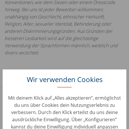
Konventionen, wie dem Siezen oder einem Dresscode
hinweg. Bei uns ist jeder Bewerber willkommen;
unabhängig von Geschlecht, ethnischer Herkunft,
Religion, Alter, sexueller Identität, Behinderung oder
anderen Diskriminierungsgründen. Aus Gründen der
besseren Lesbarkeit wird auf die gleichzeitige
Verwendung der Sprachformen männlich, weiblich und
divers verzichtet.
Wir verwenden Cookies
Bewirb dich jetzt!
Mit deinem Klick auf „Alles akzeptieren”, ermöglichst
du uns über Cookies dein Nutzungserlebnis zu
verbessern. Durch den Klick erteilst du uns deine
Schließe deine Bewerbung ab, indem du deinen
ausdrückliche Einwilligung. Über „Konfigurieren”
Lebenslauf in diesem Bewerbungsformular oben
kannst du deine Einwilligung individuell anpassen