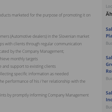
Loo
Äh
oducts marketed for the purpose of promoting it on
Sa
Pl
omers (Automotive dealers) in the Slovenian market
Bu
ips with clients through regular communication
icated by the Company Management;
Sa
chieve monthly targets
Gr
 and support to existing clients
Ro
llecting specific information as needed
Bu
the performance of his / her relationship with the
Sa
laints by promptly informing Company Management
In
Bu