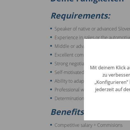
Requirements:
Speaker of native or advanced Slove
Experience in sales or the automotive
Middle or advanced English skills
Excellent communication and interpe
Strong negotiation and persuasion abi
Mit deinem Klick a
Self-motivated and target-driven mi
zu verbesser
Ability to adapt to new situations an
„Konfigurieren” 
jederzeit auf d
Professional way of approaching the 
Determination in fulfilling the attribu
Benefits:
Competitive salary + Commisions