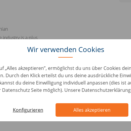
nian
 industry is a plus
Wir verwenden Cookies
rsonal skills
lities
uf „Alles akzeptieren”, ermöglichst du uns über Cookies de
ndset
n. Durch den Klick erteilst du uns deine ausdrückliche Einwi
d to work under stress
kannst du deine Einwilligung individuell anpassen (dies ist 
er Datenschutz Seite möglich). Unsere Datenschutzerklärung
attributions
tions
Konfigurieren
Alles akzeptieren