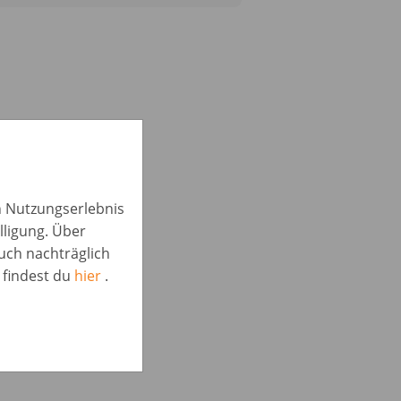
in Nutzungserlebnis
lligung. Über
auch nachträglich
 findest du
hier
.