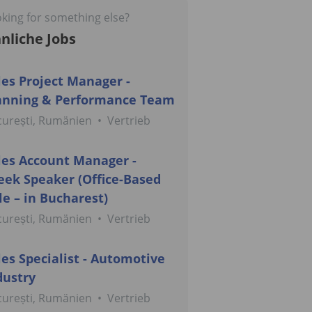
king for something else?
nliche Jobs
les Project Manager -
anning & Performance Team
curești, Rumänien
•
Vertrieb
les Account Manager -
eek Speaker (Office-Based
le – in Bucharest)
curești, Rumänien
•
Vertrieb
les Specialist - Automotive
dustry
curești, Rumänien
•
Vertrieb