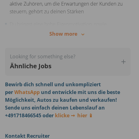
aktive Zuhören, um die Erwartungen der Kunden zu
steuern, gehört zu deinen Stärken
Du bringst eine hohe Eigenmotivation, sowie
lösungsorientiertes Denken mit
Show more
Die einzigartige Kombination aus telefonischem
Vertrieb und der faszinierenden Welt der Automobile
Looking for something else?
fasziniert dich
Ähnliche Jobs
Eine sehr gute Kommunikations- und Ausdrucks­fähig­
keit auf Deutsch in Wort und Schrift bringst du
Bewirb dich schnell und unkompliziert
ebenfalls mit
per
WhatsApp
und entwickle mit uns die beste
Möglichkeit, Autos zu kaufen und verkaufen!
Sende uns einfach deinen Lebenslauf an
+491718466545 oder
klicke ➞ hier 📱
Kontakt Recruiter