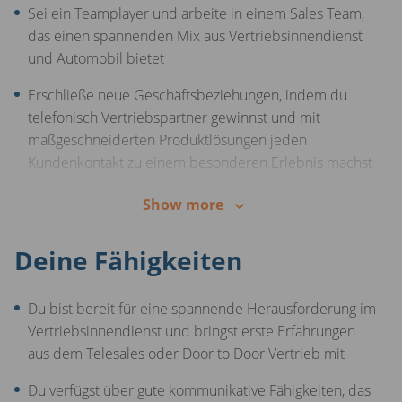
Sei ein Teamplayer und arbeite in einem Sales Team,
zu 100% remote
!
das einen spannenden Mix aus Vertriebsinnendienst
28 Urlaubstage
stehen dir zur Verfügung, um dich zu
und Automobil bietet
erholen. Nach einem Jahr
steigt dein Anspruch auf
Erschließe neue Geschäftsbeziehungen, indem du
30 Urlaubstage
an.
telefonisch Vertriebspartner gewinnst und mit
Ein attraktiver Rabatt auf den Kauf eines neuen Autos
maßgeschneiderten Produktlösungen jeden
bei
Autohero
- ein exklusives Angebot für dich!
Kundenkontakt zu einem besonderen Erlebnis machst
Ein übergesetzlicher Zuschuss zur betrieblichen
Gestalte den Verkaufsprozess aktiv mit und verlasse
Show more
Altersvorsorge. Wir kümmern uns um dich, auch über
dich dabei auf die kontinuierliche Unterstützung und
deine Arbeitszeit hinaus!
das Coaching deines Team Leads
Deine Fähigkeiten
Unsere Mitarbeiterplattform bietet zahlreiche Rabatte
Nutze die Freiheit, deinen Arbeitstag selbstständig zu
für deine Einkäufe - du profitierst von exklusiven
planen und feiere deine individuellen Erfolge im
Du bist bereit für eine spannende Herausforderung im
Vergünstigungen.
Vertrieb
Vertriebsinnendienst und bringst erste Erfahrungen
aus dem Telesales oder Door to Door Vertrieb mit
Berichte regelmäßig an deinen Team Lead, gemeinsam
haltet ihr deine KPIs im Blick
Du verfügst über gute kommunikative Fähigkeiten, das