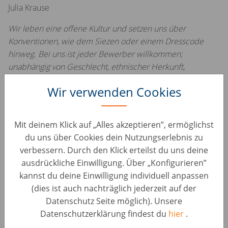
Julia Krause
Wir leben eine offene Kultur und setzen uns über
Konventionen, wie dem Siezen oder einem Dresscode
hinweg. Bei uns ist jeder Bewerber willkommen;
unabhängig von Geschlecht, ethnischer Herkunft,
Religion, Alter, sexueller Identität, Behinderung oder
Wir verwenden Cookies
anderen Diskriminierungsgründen. Aus Gründen der
besseren Lesbarkeit wird auf die gleichzeitige
Verwendung der Sprachformen männlich, weiblich und
Mit deinem Klick auf „Alles akzeptieren”, ermöglichst
divers verzichtet.
du uns über Cookies dein Nutzungserlebnis zu
verbessern. Durch den Klick erteilst du uns deine
#LI-A1
ausdrückliche Einwilligung. Über „Konfigurieren”
kannst du deine Einwilligung individuell anpassen
(dies ist auch nachträglich jederzeit auf der
Datenschutz Seite möglich). Unsere
Datenschutzerklärung findest du
hier
.