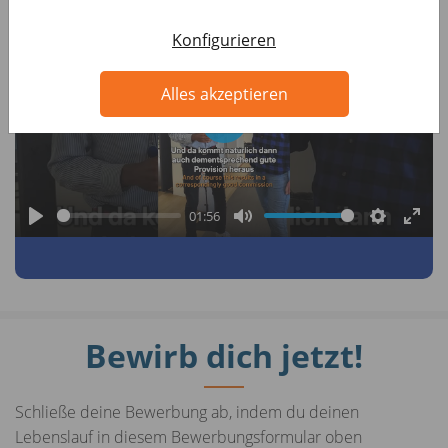
Konfigurieren
Alles akzeptieren
P
l
a
01:56
y
P
M
S
E
l
u
e
n
a
t
t
t
y
e
t
e
Bewirb dich jetzt!
i
r
n
f
g
u
Schließe deine Bewerbung ab, indem du deinen
s
l
Lebenslauf in diesem Bewerbungsformular oben