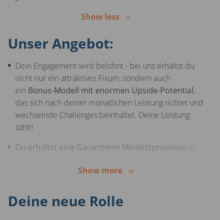
Show less
Unser Angebot:
Dein Engagement wird belohnt - bei uns erhältst du
nicht nur ein attraktives Fixum, sondern auch
ein
Bonus-Modell mit enormen Upside-Potential
,
das sich nach deiner monatlichen Leistung richtet und
wechselnde Challenges beinhaltet. Deine Leistung
zählt!
Du erhältst eine Garantierte Mindestprovision
in
den ersten 3 Monaten. Und das ist erst der Anfang -
Show more
du kannst immer mehr verdienen, je besser du wirst!
Genieße zweimal die Woche
kostenlose Snacks &
Deine neue Rolle
Softdrinks
in unseren Offices (Berlin, Köln, Hannover)
und
drei HO-Tage
oder arbeite, je nach Wohnort,
bis