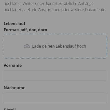
l
hochlädst. Weiter unten kannst zusätzliche Anhänge
s
hochladen, z. B. ein Anschreiben oder weitere Dokumente.
c
r
Lebenslauf
e
Format: pdf, doc, docx
e
n
Lade deinen Lebenslauf hoch
Vorname
Nachname