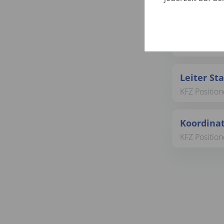
KFZ Positio
Hilfskraf
KFZ Positio
Leiter St
KFZ Positio
Koordinat
KFZ Positio