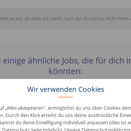
sieht so aus, als wäre die Stelle, nach der du suchst, nicht mehr 
 einige ähnliche Jobs, die für dich 
könnten:
Wir verwenden Cookies
satzteile / Logistikmitarbeiter mit KFZ Hintergrun
nen • Deutschland, Hemau
uf „Alles akzeptieren”, ermöglichst du uns über Cookies de
n. Durch den Klick erteilst du uns deine ausdrückliche Einwi
kannst du deine Einwilligung individuell anpassen (dies ist 
gistics Assistant (f/m/x)
er Datenschutz Seite möglich). Unsere Datenschutzerklärung