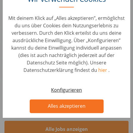
Autohero
Mit deinem Klick auf „Alles akzeptieren”, ermöglichst
Kfz-Qualitätsprüfer (m/w/d)
du uns über Cookies dein Nutzungserlebnis zu
KFZ Positionen • Österreich, Wolkersdorf im Weinviertel
verbessern. Durch den Klick erteilst du uns deine
Autohero
ausdrückliche Einwilligung. Über „Konfigurieren”
kannst du deine Einwilligung individuell anpassen
Kfz-Ersatzteileeinkäufer / Parts Specialist
(dies ist auch nachträglich jederzeit auf der
(m/w/d)
Datenschutz Seite möglich). Unsere
KFZ Positionen • Österreich, Wolkersdorf im Weinviertel
Datenschutzerklärung findest du
hier
.
Autohero
Konfigurieren
Kfz Mechaniker / Mechatroniker (m/w/d)
KFZ Positionen • Österreich, Wolkersdorf im Weinviertel
Alles akzeptieren
Autohero
Alle Jobs anzeigen