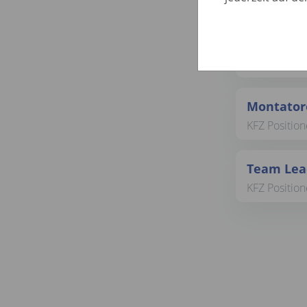
KFZ Position
Perito Te
KFZ Positione
Montatore
KFZ Position
Team Lead
KFZ Position