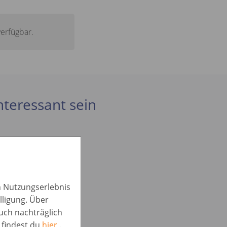
verfügbar.
interessant sein
in Nutzungserlebnis
lligung. Über
auch nachträglich
 findest du
hier
.