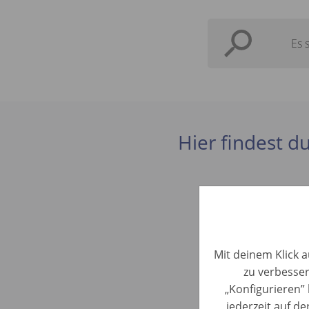
Es 
Hier findest du
Piazzalis
KFZ Position
Mit deinem Klick a
zu verbesser
„Konfigurieren” 
Fotograf
jederzeit auf d