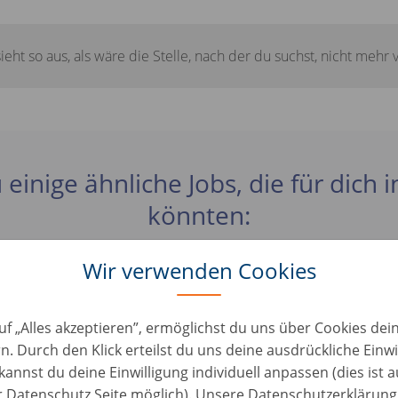
sieht so aus, als wäre die Stelle, nach der du suchst, nicht mehr 
 einige ähnliche Jobs, die für dich 
könnten:
Wir verwenden Cookies
ta / Logistica Auto – Veicoli pronti in movimento
en • Italien, Piumarola
uf „Alles akzeptieren”, ermöglichst du uns über Cookies de
n. Durch den Klick erteilst du uns deine ausdrückliche Einwi
kannst du deine Einwilligung individuell anpassen (dies ist 
o Automotive AUTOHERO
er Datenschutz Seite möglich). Unsere Datenschutzerklärung