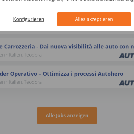
en • Italien, Teodora
cnico Auto Piumarola – Valuta, Verifica, Garantisc
Konfigurieren
Alles akzeptieren
n • Italien, Isernia
 Carrozzeria - Dai nuova visibilità alle auto con n
en • Italien, Teodora
er Operativo – Ottimizza i processi Autohero
en • Italien, Teodora
Alle Jobs anzeigen