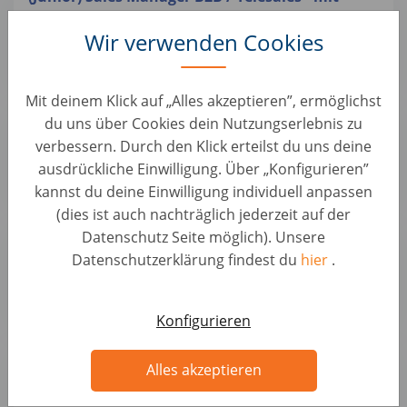
Home Office (d/m/w)
Wir verwenden Cookies
Vertrieb • Deutschland, Berlin
AUTO1.com
Mit deinem Klick auf „Alles akzeptieren”, ermöglichst
Mitarbeiter B2B Telesales - Homeoffice
du uns über Cookies dein Nutzungserlebnis zu
Möglichkeit (d/m/w)
verbessern. Durch den Klick erteilst du uns deine
Vertrieb • Deutschland, Berlin
ausdrückliche Einwilligung. Über „Konfigurieren”
AUTO1.com
kannst du deine Einwilligung individuell anpassen
(dies ist auch nachträglich jederzeit auf der
Sales Manager B2B / Telesales - 100% Remote
Datenschutz Seite möglich). Unsere
(d/m/w)
Datenschutzerklärung findest du
hier
.
Vertrieb • Deutschland, Berlin
AUTO1.com
Konfigurieren
Junior Sales Manager B2B / Telesales - 100%
Alles akzeptieren
Remote (d/m/w)
Vertrieb • Deutschland, Berlin