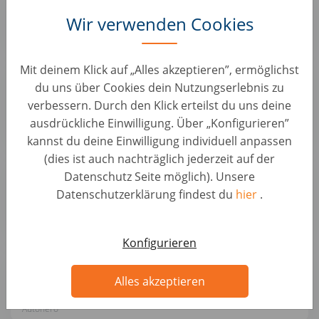
KFZ Positionen • Deutschland, Ketzin
Wir verwenden Cookies
Autohero
Mit deinem Klick auf „Alles akzeptieren”, ermöglichst
Mobiler KFZ-Trainer / Lackierer / Meister für
du uns über Cookies dein Nutzungserlebnis zu
Lackiererei (d/m/w)
verbessern. Durch den Klick erteilst du uns deine
KFZ Positionen • Deutschland, Berlin
ausdrückliche Einwilligung. Über „Konfigurieren”
Autohero
kannst du deine Einwilligung individuell anpassen
(dies ist auch nachträglich jederzeit auf der
KFZ-Mechatroniker / Meister (m/w/d) – Pkw-
Datenschutz Seite möglich). Unsere
Wartung & Reparatur
Datenschutzerklärung findest du
hier
.
KFZ Positionen • Deutschland, Ketzin
Autohero
Konfigurieren
Senior KFZ Mechatroniker / Fahrzeugbewerter
(d/m/w)
Alles akzeptieren
KFZ Positionen • Deutschland, Ketzin
Autohero