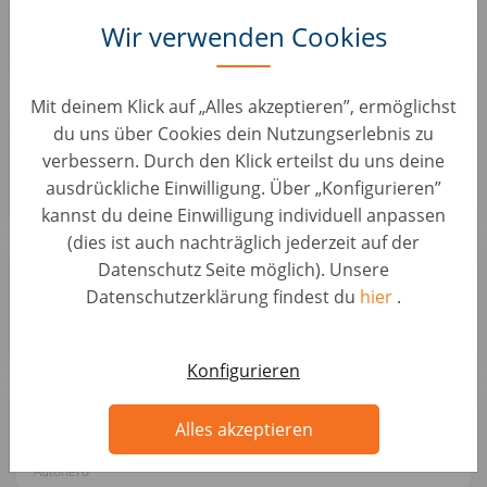
KFZ Positionen • Italien, Teodora
Wir verwenden Cookies
Autohero
Mit deinem Klick auf „Alles akzeptieren”, ermöglichst
Perito Tecnico Auto Piumarola – Valuta, Verifica,
du uns über Cookies dein Nutzungserlebnis zu
Garantisce
verbessern. Durch den Klick erteilst du uns deine
KFZ Positionen • Italien, Isernia
ausdrückliche Einwilligung. Über „Konfigurieren”
Autohero
kannst du deine Einwilligung individuell anpassen
(dies ist auch nachträglich jederzeit auf der
Montatore Carrozzeria - Dai nuova visibilità alle
Datenschutz Seite möglich). Unsere
auto con noi
Datenschutzerklärung findest du
hier
.
KFZ Positionen • Italien, Teodora
Autohero
Konfigurieren
Team Leader Operativo – Ottimizza i processi
Autohero
Alles akzeptieren
KFZ Positionen • Italien, Teodora
Autohero