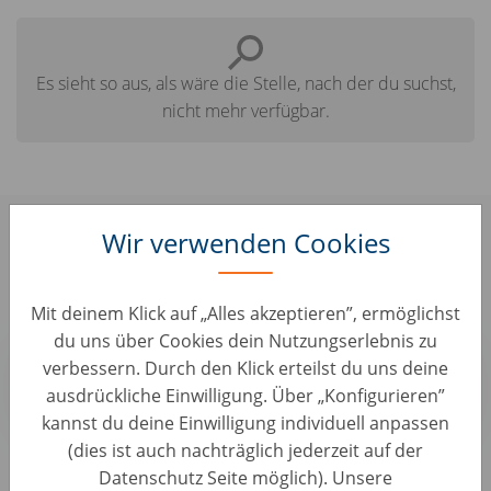
Es sieht so aus, als wäre die Stelle, nach der du suchst,
nicht mehr verfügbar.
Hier findest du einige ähnliche Jobs,
Wir verwenden Cookies
die für dich interessant sein könnten:
Mit deinem Klick auf „Alles akzeptieren”, ermöglichst
du uns über Cookies dein Nutzungserlebnis zu
Junior Accountmanager (BBL werk-leerplek)
verbessern. Durch den Klick erteilst du uns deine
Vertrieb • Niederlande, Utrecht
ausdrückliche Einwilligung. Über „Konfigurieren”
AUTO1 Group
kannst du deine Einwilligung individuell anpassen
(dies ist auch nachträglich jederzeit auf der
Datenschutz Seite möglich). Unsere
Alle Jobs anzeigen