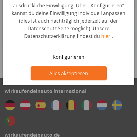
ausdrückliche Einwilligung. Über „Konfigurieren”
AUTO1 Group
kannst du deine Einwilligung individuell anpassen
(dies ist auch nachträglich jederzeit auf der
Pricing Analyst Automotive (d/m/w)
Datenschutz Seite möglich). Unsere
Fahrzeugbewertung • Deutschland, Hannover
Datenschutzerklärung findest du
hier
.
AUTO1 Group
Konfigurieren
Alle Jobs anzeigen
Alles akzeptieren
wirkaufendeinauto international
wirkaufendeinauto.de