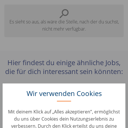
Es sieht so aus, als wäre die Stelle, nach der du suchst,
nicht mehr verfügbar.
Hier findest du einige ähnliche Jobs,
die für dich interessant sein könnten:
Pricing Manager (d/m/w)
Wir verwenden Cookies
Fahrzeugbewertung • Deutschland, Berlin
AUTO1 Group
Mit deinem Klick auf „Alles akzeptieren”, ermöglichst
du uns über Cookies dein Nutzungserlebnis zu
Automobilkaufmann Preisgestaltung (d/m/w)
verbessern. Durch den Klick erteilst du uns deine
Fahrzeugbewertung • Deutschland, Köln