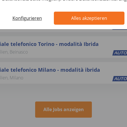
alien, Napoli
le telefonico Bari - modalità Ibrida
Konfigurieren
Alles akzeptieren
alien, Zona Industriale
le telefonico Torino - modalità Ibrida
alien, Beinasco
le telefonico Milano - modalità ibrida
alien, Milano
Alle Jobs anzeigen