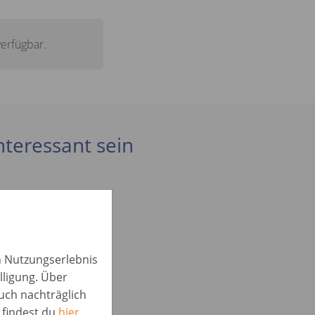
verfügbar.
interessant sein
in Nutzungserlebnis
lligung. Über
auch nachträglich
 findest du
hier
.