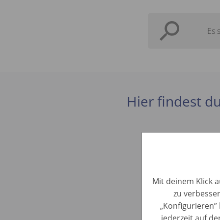
Es 
Hier findest du
Apprendis
Vertrieb • It
Mit deinem Klick a
zu verbesser
„Konfigurieren” 
Commercia
jederzeit auf d