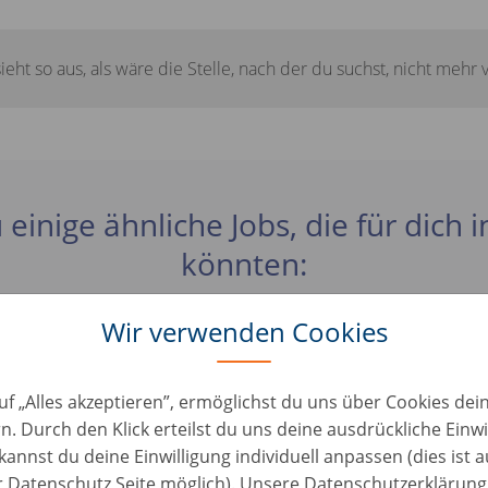
sieht so aus, als wäre die Stelle, nach der du suchst, nicht mehr 
 einige ähnliche Jobs, die für dich 
könnten:
Wir verwenden Cookies
ta Sales B2B - Milano
alien, Milano
uf „Alles akzeptieren”, ermöglichst du uns über Cookies de
n. Durch den Klick erteilst du uns deine ausdrückliche Einwi
kannst du deine Einwilligung individuell anpassen (dies ist 
le telefonico Napoli - Modalità Ibrida
er Datenschutz Seite möglich). Unsere Datenschutzerklärung