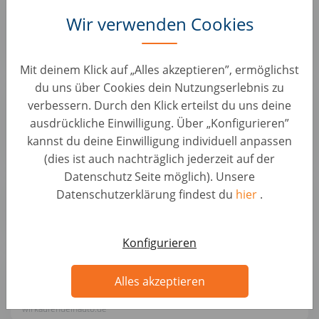
Alfragide (M/F/D)
Wir verwenden Cookies
Fahrzeugbewertung • Portugal, Alfragide
AUTO1 Group
Mit deinem Klick auf „Alles akzeptieren”, ermöglichst
du uns über Cookies dein Nutzungserlebnis zu
Kundenberater Fahrzeugbewertung & Ankauf
verbessern. Durch den Klick erteilst du uns deine
(m/w/d)
ausdrückliche Einwilligung. Über „Konfigurieren”
KFZ Positionen • Deutschland, Karlsruhe
kannst du deine Einwilligung individuell anpassen
wirkaufendeinauto.de
(dies ist auch nachträglich jederzeit auf der
Datenschutz Seite möglich). Unsere
Kundenberater Fahrzeugbewertung (d/m/w)
Datenschutzerklärung findest du
hier
.
KFZ Positionen • Deutschland, Neumünster
wirkaufendeinauto.de
Konfigurieren
Bürokraft / Servicemitarbeiter mit KFZ-
Kenntnissen (d/m/w)
Alles akzeptieren
KFZ Positionen • Deutschland, Singen (Hohentwiel)
wirkaufendeinauto.de