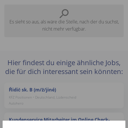
Es sieht so aus, als wäre die Stelle, nach der du suchst,
nicht mehr verfügbar.
Hier findest du einige ähnliche Jobs,
die für dich interessant sein könnten:
Řidič sk. B (m/ž/jiné)
KFZ Positionen • Deutschland, Lüdenscheid
Autohero
Kundenservice Mitarbeiter im Online Check-
Out (d/m/w)