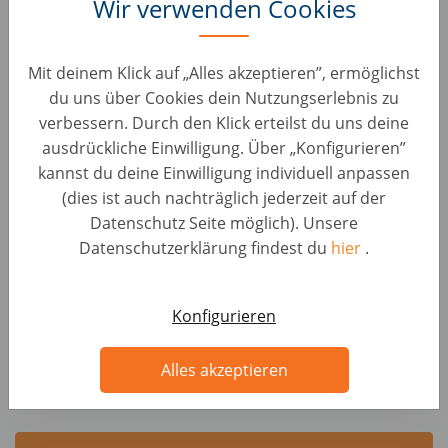
Wir verwenden Cookies
Kundenservice • Deutschland, Berlin
Autohero
Mit deinem Klick auf „Alles akzeptieren”, ermöglichst
du uns über Cookies dein Nutzungserlebnis zu
Sachbearbeiter:in Rechnungswesen (d/m/w)
verbessern. Durch den Klick erteilst du uns deine
Kundenservice • Deutschland, Berlin
ausdrückliche Einwilligung. Über „Konfigurieren”
Autohero
kannst du deine Einwilligung individuell anpassen
(dies ist auch nachträglich jederzeit auf der
Wheels Logistics Assistant (f/m/x)
Datenschutz Seite möglich). Unsere
KFZ Positionen • Deutschland, Hemau
Datenschutzerklärung findest du
hier
.
Autohero
Sales Manager B2B / Telesales - 100% Remote in
Konfigurieren
Hamburg und Umgebung (d/m/w)
Vertrieb • Deutschland, Hannover
Alles akzeptieren
AUTO1.com