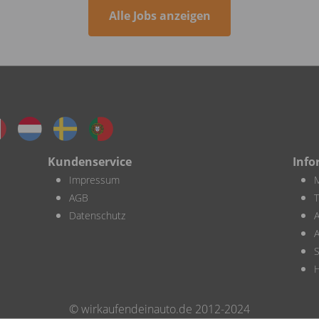
Alle Jobs anzeigen
Kundenservice
Info
Impressum
M
AGB
Datenschutz
A
A
S
H
© wirkaufendeinauto.de 2012-2024