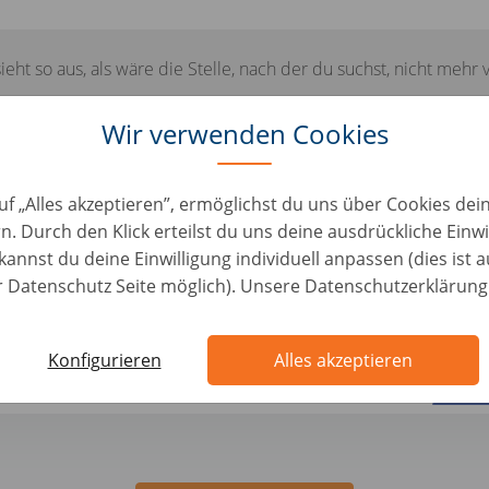
sieht so aus, als wäre die Stelle, nach der du suchst, nicht mehr 
Wir verwenden Cookies
uf „Alles akzeptieren”, ermöglichst du uns über Cookies de
 einige ähnliche Jobs, die für dich 
n. Durch den Klick erteilst du uns deine ausdrückliche Einwi
könnten:
kannst du deine Einwilligung individuell anpassen (dies ist 
er Datenschutz Seite möglich). Unsere Datenschutzerklärung
countmanager (BBL werk-leerplek)
Konfigurieren
Alles akzeptieren
iederlande, Utrecht