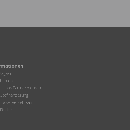
rmationen
agazin
Themen
ffiliate-Partner werden
utofinanzierung
traßenverkehrsamt
ändler