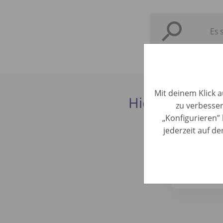
Es 
Mit deinem Klick a
Hier findest du
zu verbesser
„Konfigurieren” 
jederzeit auf d
Junior Ac
Vertrieb • N