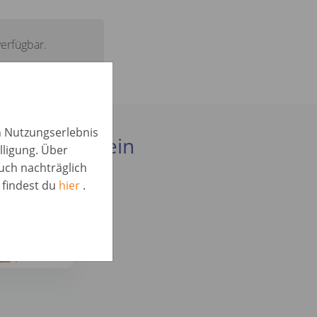
verfügbar.
in Nutzungserlebnis
interessant sein
lligung. Über
auch nachträglich
 findest du
hier
.