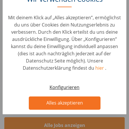
Autohero
Mit deinem Klick auf „Alles akzeptieren”, ermöglichst
Sachbearbeiter Ankaufsmanagement (B2B)
du uns über Cookies dein Nutzungserlebnis zu
(d/m/w)
verbessern. Durch den Klick erteilst du uns deine
Sachbearbeitung & Operations • Deutschland, Berlin
ausdrückliche Einwilligung. Über „Konfigurieren”
AUTO1 Group
kannst du deine Einwilligung individuell anpassen
(dies ist auch nachträglich jederzeit auf der
Kundenberater Fahrzeugbewertung (d/m/w)
Datenschutz Seite möglich). Unsere
KFZ Positionen • Deutschland, Greifswald
Datenschutzerklärung findest du
hier
.
wirkaufendeinauto.de
Konfigurieren
Addetto/a Acquisti Auto Monza-Villasanta
KFZ Positionen • Italien, Monza
Alles akzeptieren
noicompriamoauto.it
Alle Jobs anzeigen