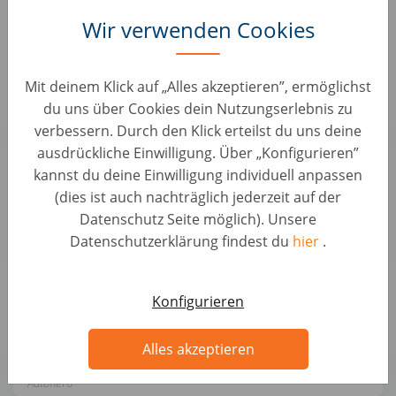
KFZ Positionen • Italien, Teodora
Wir verwenden Cookies
Autohero
Mit deinem Klick auf „Alles akzeptieren”, ermöglichst
Perito Tecnico Auto Piumarola – Valuta, Verifica,
du uns über Cookies dein Nutzungserlebnis zu
Garantisce
verbessern. Durch den Klick erteilst du uns deine
KFZ Positionen • Italien, Isernia
ausdrückliche Einwilligung. Über „Konfigurieren”
Autohero
kannst du deine Einwilligung individuell anpassen
(dies ist auch nachträglich jederzeit auf der
Montatore Carrozzeria - Dai nuova visibilità alle
Datenschutz Seite möglich). Unsere
auto con noi
Datenschutzerklärung findest du
hier
.
KFZ Positionen • Italien, Teodora
Autohero
Konfigurieren
Team Leader Operativo – Ottimizza i processi
Autohero
Alles akzeptieren
KFZ Positionen • Italien, Teodora
Autohero