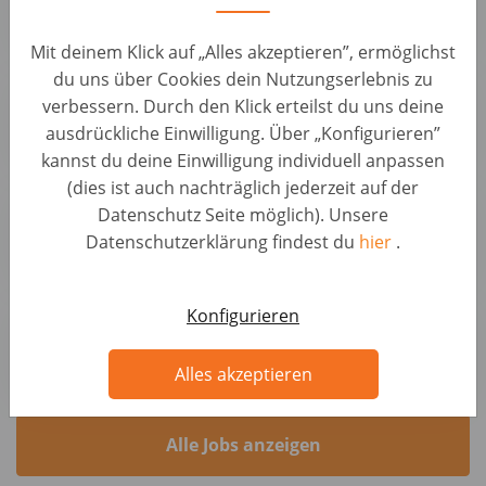
wijkopenautos.nl
Mit deinem Klick auf „Alles akzeptieren”, ermöglichst
du uns über Cookies dein Nutzungserlebnis zu
Auto Inkoper - gem. €3,400 OTE per maand
verbessern. Durch den Klick erteilst du uns deine
KFZ Positionen • Niederlande, Hoofddorp
ausdrückliche Einwilligung. Über „Konfigurieren”
wijkopenautos.nl
kannst du deine Einwilligung individuell anpassen
(dies ist auch nachträglich jederzeit auf der
Auto Inkoper - gem. €3,400 OTE per maand
Datenschutz Seite möglich). Unsere
KFZ Positionen • Niederlande, Breukelen
Datenschutzerklärung findest du
hier
.
wijkopenautos.nl
Auto Inkoper - gem. €3,400 OTE per maand
Konfigurieren
KFZ Positionen • Niederlande, Dordrecht
wijkopenautos.nl
Alles akzeptieren
Alle Jobs anzeigen