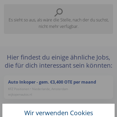
Es sieht so aus, als wäre die Stelle, nach der du suchst,
nicht mehr verfügbar.
Hier findest du einige ähnliche Jobs,
die für dich interessant sein könnten:
Auto Inkoper - gem. €3,400 OTE per maand
KFZ Positionen • Niederlande, Amsterdam
wijkopenautos.nl
(Junior) Pricing Manager
Wir verwenden Cookies
KFZ Positionen • Niederlande, Amsterdam