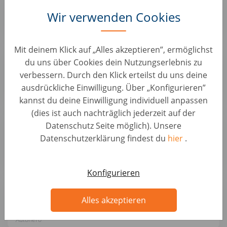
KFZ Positionen • Deutschland, Ketzin
Wir verwenden Cookies
Autohero
Mit deinem Klick auf „Alles akzeptieren”, ermöglichst
Mobiler KFZ-Trainer / Lackierer / Meister für
du uns über Cookies dein Nutzungserlebnis zu
Lackiererei (d/m/w)
verbessern. Durch den Klick erteilst du uns deine
KFZ Positionen • Deutschland, Berlin
ausdrückliche Einwilligung. Über „Konfigurieren”
Autohero
kannst du deine Einwilligung individuell anpassen
(dies ist auch nachträglich jederzeit auf der
KFZ-Mechatroniker / Meister (m/w/d) – Pkw-
Datenschutz Seite möglich). Unsere
Wartung & Reparatur
Datenschutzerklärung findest du
hier
.
KFZ Positionen • Deutschland, Ketzin
Autohero
Konfigurieren
Senior KFZ Mechatroniker / Fahrzeugbewerter
(d/m/w)
Alles akzeptieren
KFZ Positionen • Deutschland, Ketzin
Autohero