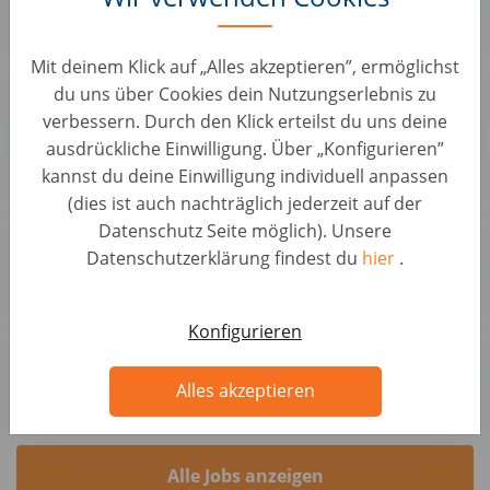
Autohero
Mit deinem Klick auf „Alles akzeptieren”, ermöglichst
Sachbearbeiter Ankaufsmanagement (B2B)
du uns über Cookies dein Nutzungserlebnis zu
(d/m/w)
verbessern. Durch den Klick erteilst du uns deine
Sachbearbeitung & Operations • Deutschland, Berlin
ausdrückliche Einwilligung. Über „Konfigurieren”
AUTO1 Group
kannst du deine Einwilligung individuell anpassen
(dies ist auch nachträglich jederzeit auf der
Kundenberater Fahrzeugbewertung (d/m/w)
Datenschutz Seite möglich). Unsere
KFZ Positionen • Deutschland, Greifswald
Datenschutzerklärung findest du
hier
.
wirkaufendeinauto.de
Konfigurieren
Addetto/a Acquisti Auto Monza-Villasanta
KFZ Positionen • Italien, Monza
Alles akzeptieren
noicompriamoauto.it
Alle Jobs anzeigen