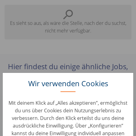
Es sieht so aus, als wäre die Stelle, nach der du suchst,
nicht mehr verfügbar.
Hier findest du einige ähnliche Jobs,
die für dich interessant sein könnten:
Wir verwenden Cookies
Junior Business Development Manager
Mit deinem Klick auf „Alles akzeptieren”, ermöglichst
Sachbearbeitung & Operations • Albanien, Tirana
du uns über Cookies dein Nutzungserlebnis zu
AUTO1 Group
verbessern. Durch den Klick erteilst du uns deine
ausdrückliche Einwilligung. Über „Konfigurieren”
Evaluation Quality Agent|Data Entry
kannst du deine Einwilligung individuell anpassen
Sachbearbeitung & Operations • Albanien, Tirana