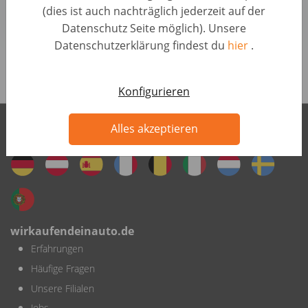
(dies ist auch nachträglich jederzeit auf der
AUTO1 Group
Datenschutz Seite möglich). Unsere
Datenschutzerklärung findest du
hier
.
Alle Jobs anzeigen
Konfigurieren
Alles akzeptieren
wirkaufendeinauto international
wirkaufendeinauto.de
Erfahrungen
Häufige Fragen
Unsere Filialen
Jobs